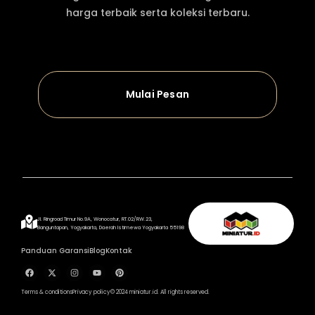
harga terbaik serta koleksi terbaru.
Mulai Pesan
Jl. Ringroad Timur No.9A, Wonocatur, RT.02/RW.23,
Banguntapan, Yogyakarta, Daerah Istimewa Yogyakarta 55198
Panduan Garansi
Blog
Kontak
Terms & conditions
Privacy policy
© 2024 miniatur.id. All rights reserved.