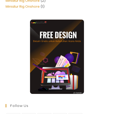
Miniatur Rig Offshore
2
Miniatur Rig Onshore
1
Follow Us