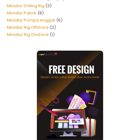
Miniatur Drilling Rig
3
Miniatur Pabrik
8
Miniatur Pompa Angguk
5
Miniatur Rig Offshore
2
Miniatur Rig Onshore
1