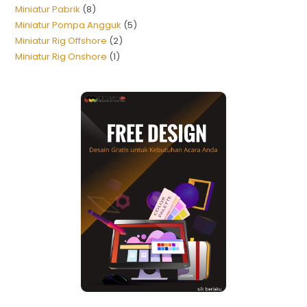
Miniatur Pabrik
8
Miniatur Pompa Angguk
5
Miniatur Rig Offshore
2
Miniatur Rig Onshore
1