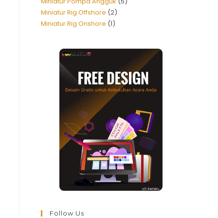
Miniatur Pompa Angguk
5
Miniatur Rig Offshore
2
Miniatur Rig Onshore
1
Follow Us