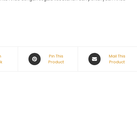
n
Pin This
Mail This
k
Product
Product