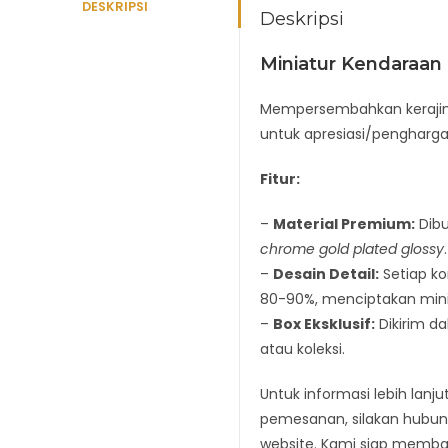
DESKRIPSI
Deskripsi
Miniatur Kendaraan 
Mempersembahkan kerajina
untuk apresiasi/pengharga
Fitur:
–
Material Premium:
Dibu
chrome gold plated glossy
.
–
Desain Detail:
Setiap k
80-90%, menciptakan min
–
Box Eksklusif:
Dikirim d
atau koleksi.
Untuk informasi lebih lan
pemesanan, silakan hubun
website. Kami siap memb